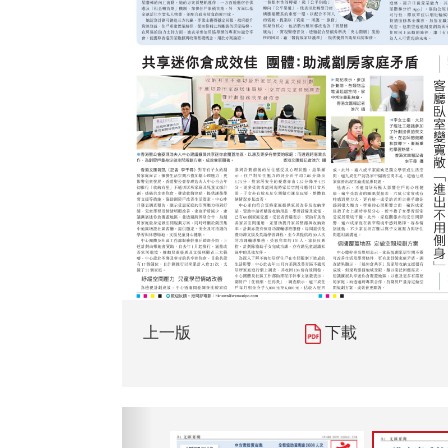
上一版
下載