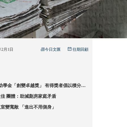
今日文匯
6年2月1日
往期回顧
創變卓越獎」 有得獎者倡以積分鼓
勵市民進修儲蓄 提升日後置業能力
共享迷你倉成效佳 團體：助減劏房家庭矛盾
【特稿】客廳臥室變寬敞 「進出不用側身」