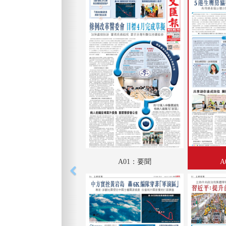
A01：要聞
A