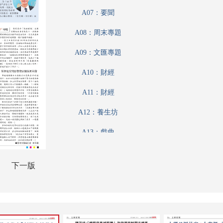
A07：要聞
A08：周末專題
A09：文匯專題
A10：財經
A11：財經
A12：養生坊
A13：戲曲
A14：收藏
下一版
A15：藝粹
A16：娛樂
A17：體育