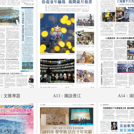
A18：藝博
A19：國際
A20：國際
B01：財經
B02：愛漫遊
B03：文匯園
B04：娛樂
B05：體育
2：文匯專題
A13：圖說香江
A14：
B06：體育