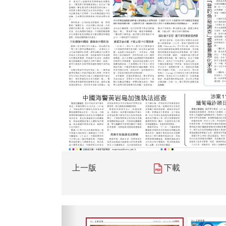
上一版
下載