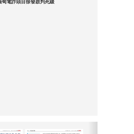
案11餘億元 緬甸電詐頭目徐發啟判死緩