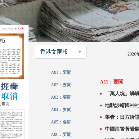
香港文匯報
香港文匯報
202
A01：要聞
A11：要聞
A02：要聞
「萬人坑」嶙
A03：要聞
地點涉靖國神社捱轟 寶可夢致歉：活動取消
A04：要聞
義的褻瀆
學者：日方所
A05：要聞
中國海警黃岩
A06：要聞