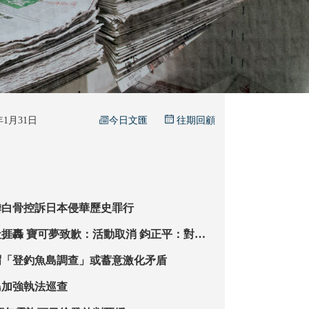
今日文匯
6年1月31日
往期回顧
嶙白骨控訴日本侵華歷史罪行
 鈞正平：對正
 對未來的毒害
謂「登釣魚島調查」或蓄意激化矛盾
島加強執法巡查