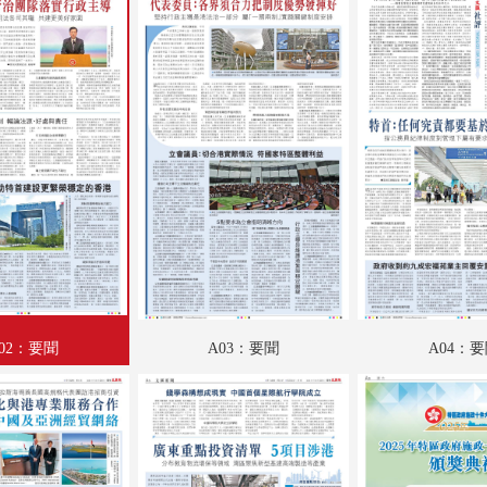
A18：科教啟智
A19：國際
A20：國際
B01：財經
B02：副刊專題
B03：躍動都市
B04：采風
B05：娛樂
02：要聞
A03：要聞
A04：
B06：娛樂
B07：體育
B08：體育