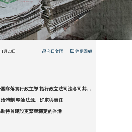
今日文匯
6年1月28日
往期回顧
政主導 指行政立法司法各司其職
園
李家超闡釋港政治體制 暢論法源、好處與責任
協助特首建設更繁榮穩定的香港