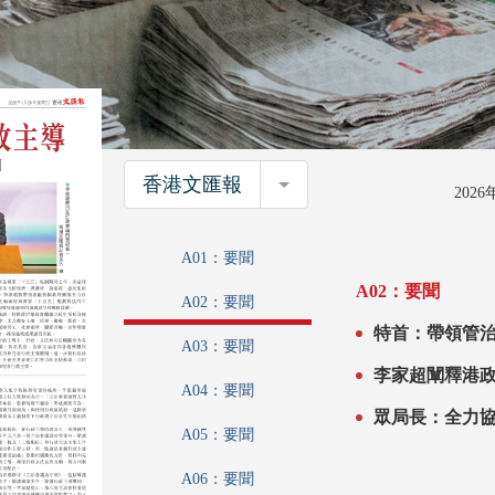
香港文匯報
香港文匯報
202
A01：要聞
A02：要聞
A02：要聞
特首：帶領管治團隊落實行
A03：要聞
共建更美好家
A04：要聞
眾局長：全力
A05：要聞
A06：要聞