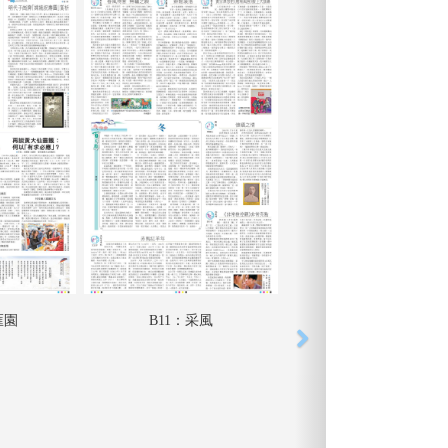
匯園
B11：采風