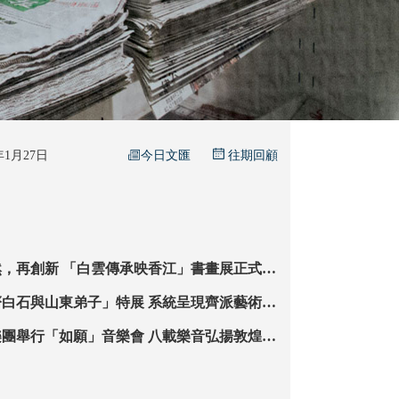
今日文匯
6年1月27日
往期回顧
承映香江」書畫展正式啟
山東弟子」特展 系統呈現齊派藝術在
「如願」音樂會 八載樂音弘揚敦煌文