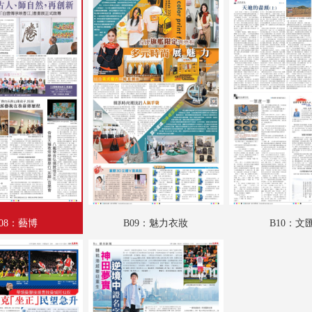
A18：港聞
A19：港聞
A20：文匯論壇
A21：內地
A22：國際
A23：文匯專題
A24：國際
AA01：廣告
08：藝博
B09：魅力衣妝
B10：文
AA02：廣告
AA03：廣告
AA04：廣告