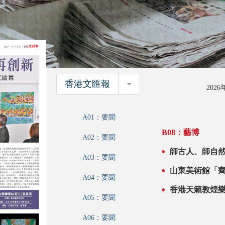
香港文匯報
香港文匯報
202
A01：要聞
B08：藝博
A02：要聞
師古人、師自然，再創新 「白雲傳
A03：要聞
幕
山東美術館「齊白石與
A04：要聞
魯薪傳歷程
香港天籟敦煌樂團舉行
A05：要聞
化
A06：要聞