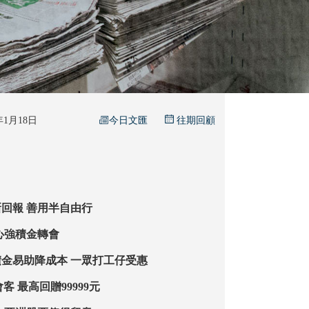
今日文匯
6年1月18日
往期回顧
強積金新一年新回報 善用半自由行
件事 安心強積金轉會
積金局主席：積金易助降成本 一眾打工仔受惠
機構吸MPF轉會客 最高回贈99999元