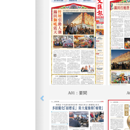
A01：要聞
A