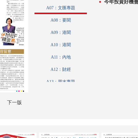
A07：文匯專題
A08：要聞
A09：港聞
A10：港聞
A11：內地
A12：財經
A13：周末專題
A14：養生坊
下一版
A15：戲曲
A16：藝粹
A17：藝博