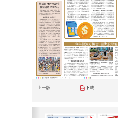
上一版
下載