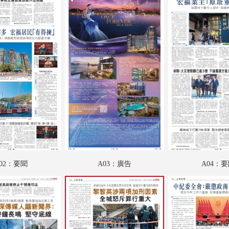
A18：文江學海
A19：國際
A20：國際
B01：財經
B02：文化視野
B03：星光
B04：魅力衣妝
B05：人民政協
02：要聞
A03：廣告
A04：
B06：人民政協
B07：人民政協
B08：人民政協