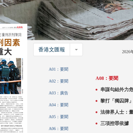
香港文匯報
香港文匯報
202
A01：要聞
A08：要聞
A02：要聞
串謀勾結外力危害國安罪
A03：廣告
A04：要聞
法律界人士：
A05：要聞
三項控罪依據
A06：要聞