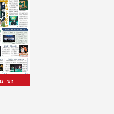
A18：文江學海
A19：國際
A20：國際
B01：財經
B02：文化視野
B03：星光
B04：魅力衣妝
B05：人民政協
12：體育
B06：人民政協
B07：人民政協
B08：人民政協