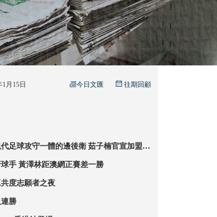
今日文匯
6年1月15日
往期回顧
攻守一體的邊後衛 茹子楠官宣加盟北
順利淘汰西班牙球手 黃澤林距澳網正賽差一勝
工共度志願者之夜
八連勝