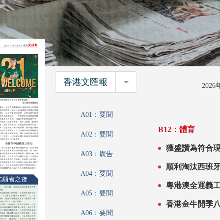
香港文匯報
香港文匯報
202
A01：要聞
B12：體育
A02：要聞
獲盛讚為符合現代足球
A03：廣告
京國安
A04：要聞
粵港澳全運義
A05：要聞
香港金牛開季
A06：要聞