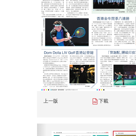
上一版
下載