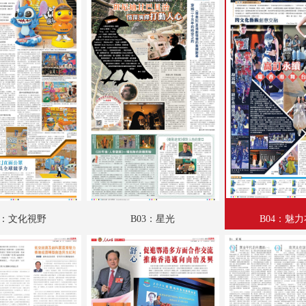
A18：文江學海
A19：國際
A20：國際
B01：財經
B02：文化視野
B03：星光
B04：魅力衣妝
B05：人民政協
2：文化視野
B03：星光
B04：魅
B06：人民政協
B07：人民政協
B08：人民政協