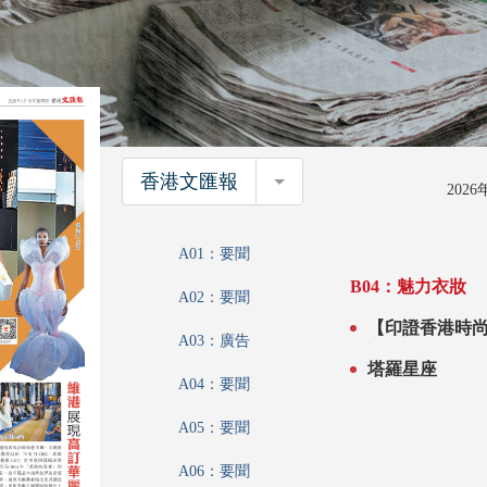
香港文匯報
香港文匯報
202
A01：要聞
B04：魅力衣妝
A02：要聞
【印證香港時尚
A03：廣告
永續耀香港舞
塔羅星座
A04：要聞
A05：要聞
A06：要聞