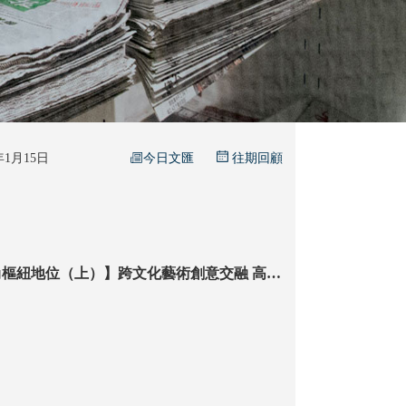
今日文匯
6年1月15日
往期回顧
樞紐地位（上）】跨文化藝術創意交融 高訂
台