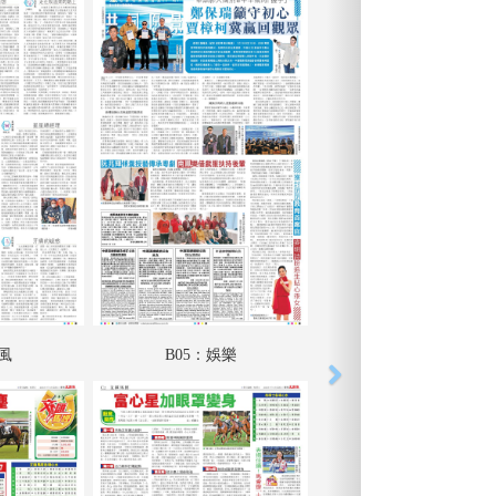
采風
B05：娛樂