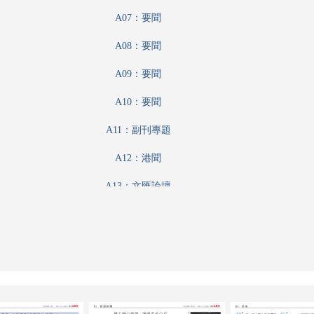
A07：要聞
A08：要聞
A09：要聞
A10：要聞
A11：副刊專題
A12：港聞
A13：文匯論壇
A14：集思匯
A15：內地
A16：中國專題
A17：科教啟智