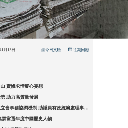
今日文匯
6年1月13日
往期回顧
黎智英案鐵證如山 賣慘求情癡心妄想
發揮耐心資本優勢 助力高質量發展
調機制 助議員有效統籌處理事務
任總協調人
5萬票當選年度中國歷史人物