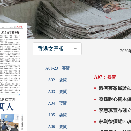
香港文匯報
香港文匯報
202
A01-20：要聞
A07：要聞
A02：要聞
A03：要聞
A04：要聞
李慧琼宣布確立立會事務協
A05：要聞
陳振英吳秋北
林則徐獲近9.
A06：要聞