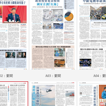
A18：國際
A19：國際
B01：財經
B02：廣告
B03：文匯園
B04：采風
B05：體育
B06：體育
02：要聞
A03：要聞
A04：