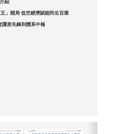
數介紹
【特稿】「十五五」開局 低空經濟賦能民生百業
：從隱形先鋒到體系中樞