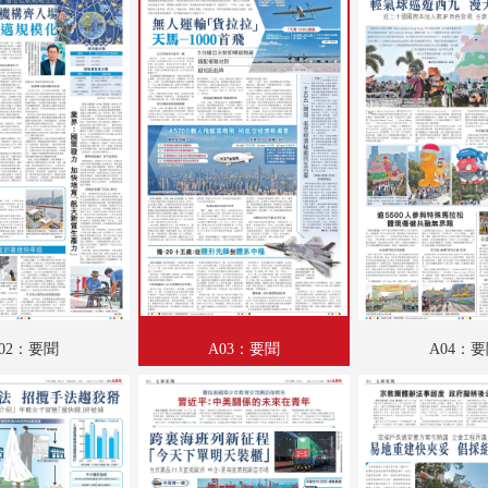
A19：國際
A20：國際
B01：財經
B02：投資理財
B03：養生坊
B04：采風
B05：體育
B06：娛樂
02：要聞
A03：要聞
A04：