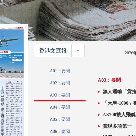
香港文匯報
香港文匯報
202
A01：要聞
A03：要聞
A02：要聞
無人運輸「貨拉拉」 天馬－1000首飛 5分
A03：要聞
「天馬-1000」
A04：要聞
A05：要聞
實現多項第一
A06：要聞