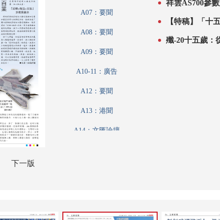
祥雲AS700參
A07：要聞
A08：要聞
殲-20十五歲
A09：要聞
A10-11：廣告
A12：要聞
A13：港聞
A14：文匯論壇
A15：品德學堂
下一版
A16：體育
A17：藝博
A18：讀書人