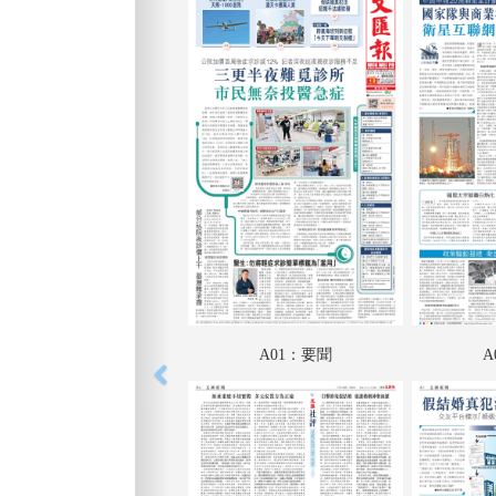
A01：要聞
A