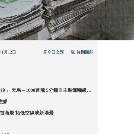
今日文匯
6年1月12日
往期回顧
鐘自主裝卸噸級物
資 適配複雜地形 超短距起降
數據
AS700載人飛艇首商飛 拓低空經濟新場景