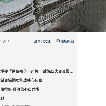
今日文匯
6年1月11日
往期回顧
兩個輪子一起轉」 建議四大資金渠道
設立股權引導基金 規模料達50萬億助破解內企高負債困局
投融資協調功能成核心任務
專家：預期管理做得好 經濟信心自然增
重點