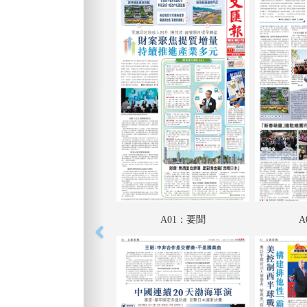
A01：要聞
A