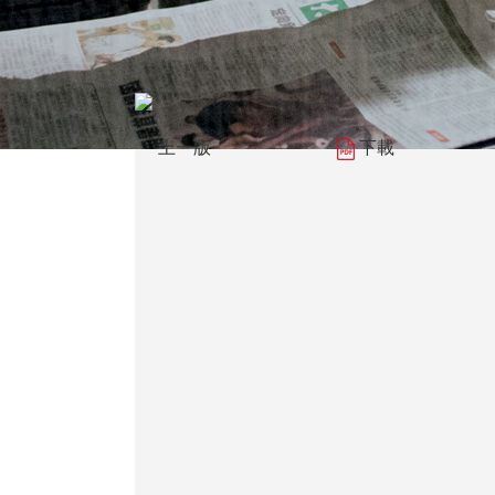
上一版
下載