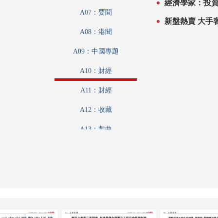
經濟學家：投
A07：要聞
新盤熱賣
A08：港聞
A09：中國專題
A10：財經
A11：財經
A12：收藏
A13：戲曲
A14：娛樂
A15：娛樂
A16：體育
A17：體育