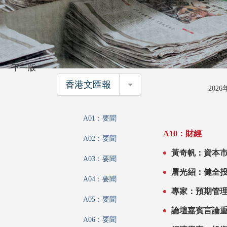
下一版
香港文匯報
香港文匯報
202
A01：要聞
A10：財經
A02：要聞
黃奇帆：資本市場要「
A03：要聞
屠光紹：健全
A04：要聞
A05：要聞
論壇嘉賓言論
A06：要聞