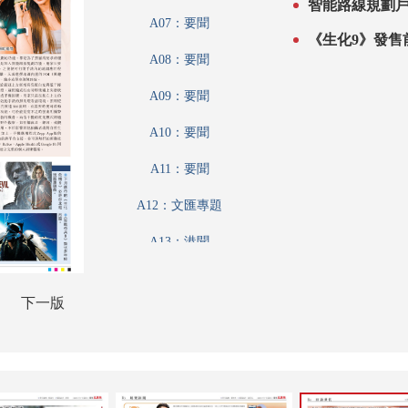
智能路線規劃
A07：要聞
《生化9》發售
A08：要聞
A09：要聞
A10：要聞
A11：要聞
A12：文匯專題
A13：港聞
A14：文匯論壇
下一版
A15：集思匯
A16：科教啟智
A17：娛樂