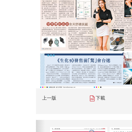
上一版
下載