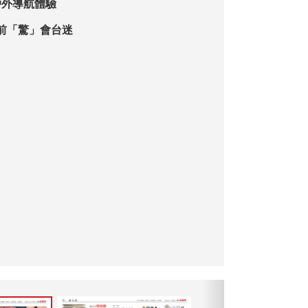
戶外導航體驗
前「驚」會台迷