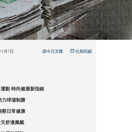
今日文匯
6年1月7日
往期回顧
新一年科技助力運動 時尚健康新指錶
乘智能腕錶 助力球場制勝
面健身追蹤 洞察日常健康
全天舒適佩戴