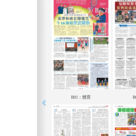
B01：體育
B