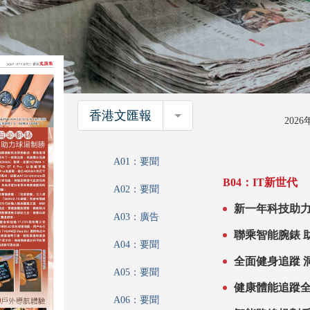
香港文匯報
香港文匯報
202
A01：要聞
B04：IT新世代
A02：要聞
A03：廣告
聯
A04：要聞
全
A05：要聞
健康體能追蹤
A06：要聞