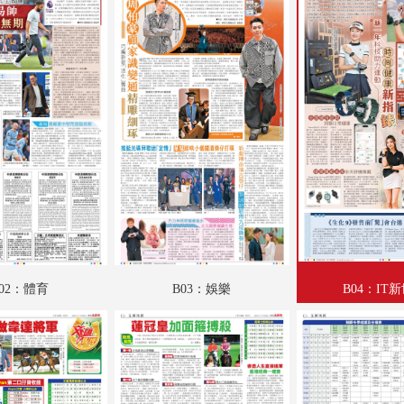
A18：財經專題
A19：財經
A20：財經
B01：體育
B02：體育
B03：娛樂
B04：IT新世代
B05：養生坊
02：體育
B03：娛樂
B04：IT
B06：采風
C01：文匯馬經
C02：文匯馬經