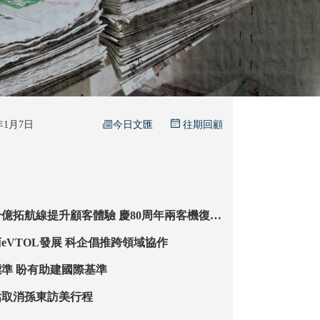
今日文匯
6年1月7日
往期回顧
提升顧客體驗 慶80周年兩客機復古
塗裝「生菜三文治」 千名人員穿復古制服「今年限定」
低空經濟論壇商eVTOL發展 科企倡推跨領域協作
港制訂新沙盒標準 盼有助建國際基準
估取消孫東訪美行程