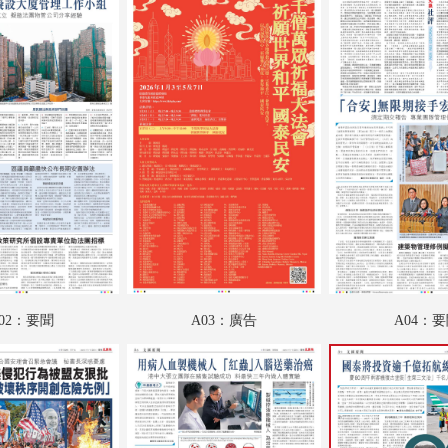
A18：財經專題
A19：財經
A20：財經
B01：體育
B02：體育
B03：娛樂
B04：IT新世代
B05：養生坊
02：要聞
A03：廣告
A04：
B06：采風
C01：文匯馬經
C02：文匯馬經