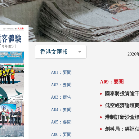
香港文匯報
香港文匯報
202
A01：要聞
A09：要聞
A02：要聞
國泰將投資逾千億拓航線
A03：廣告
A04：要聞
A05：要聞
創科局：經評
A06：要聞