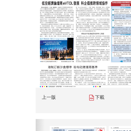
上一版
下載