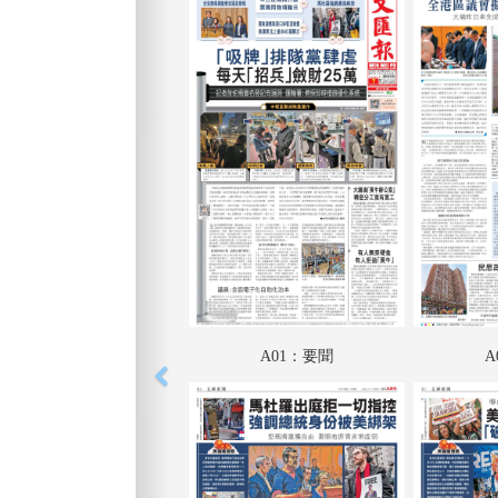
A01：要聞
A