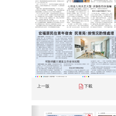
上一版
下載