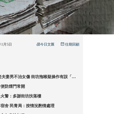
今日文匯
6年1月5日
往期回顧
防籲學習正確用法
方便防煙門常開
走火警：多謝街坊扶落樓
宏福居民住青年宿舍 民青局：按情況酌情處理