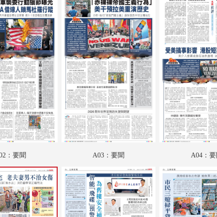
A18：采風
A19：藝博
A20：娛樂
B01：娛樂
B02：投資理財
B03：體育
B04：體育
02：要聞
A03：要聞
A04：