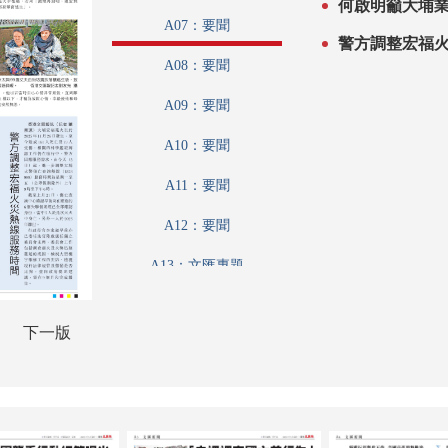
何啟明籲大埔
A07：要聞
警方調整宏福
A08：要聞
A09：要聞
A10：要聞
A11：要聞
A12：要聞
A13：文匯專題
A14：港聞
下一版
A15：文匯論壇
A16：公民與社會
A17：讀書人