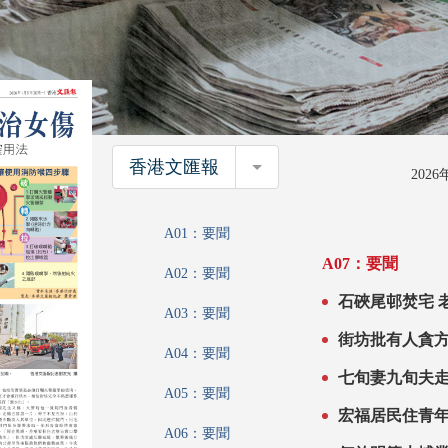
香港文匯報
香港文匯報
202
A01：要聞
A07：要聞
A02：要聞
石硤尾邨焚宅 老夫妻男不治女傷 街坊拖喉疑操作有誤「無
A03：要聞
水出」 消
街坊批有人貪
A04：要聞
七旬妻九旬夫
A05：要聞
A06：要聞