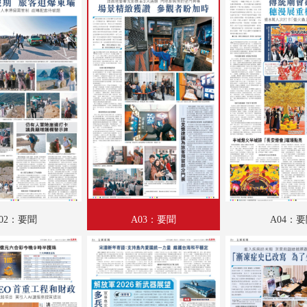
A18：體育
A19：愛漫遊
A20：文匯園
A21：國際
A22：國際
02：要聞
A03：要聞
A04：