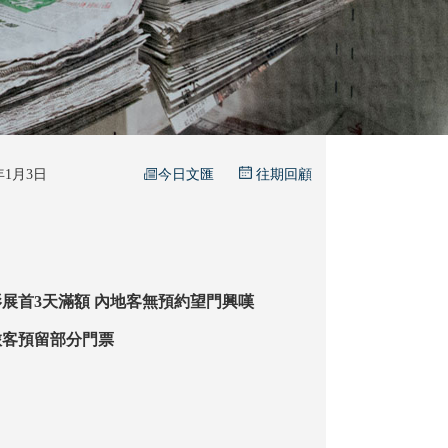
今日文匯
6年1月3日
往期回顧
油蔴地警署光影展首3天滿額 內地客無預約望門興嘆
旅客預留部分門票