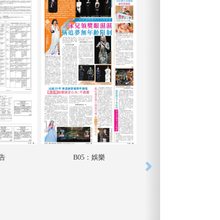
廣告
B05：娛樂