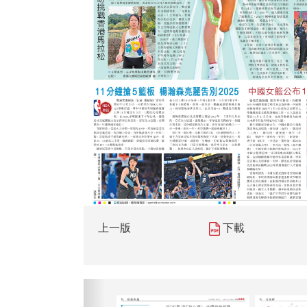
上一版
下載