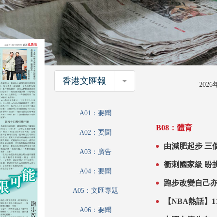
香港文匯報
香港文匯報
202
A01：要聞
B08：體育
A02：要聞
由減肥起步 三個月兩奪馬拉松冠軍 「最快打工妹」 跑出無
A03：廣告
限可能
衝刺
A04：要聞
跑步改變自己
A05：文匯專題
A06：要聞