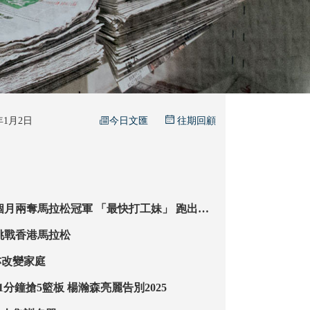
今日文匯
6年1月2日
往期回顧
國家級 盼挑戰香港馬拉松
亦改變家庭
【NBA熱話】11分鐘搶5籃板 楊瀚森亮麗告別2025