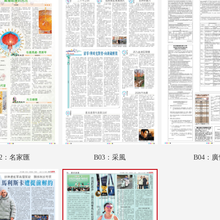
A18：副刊專題
A19：國際
A20：國際
B01：財經專題
B02：名家匯
B03：采風
B04：廣告
B05：娛樂
02：名家匯
B03：采風
B04：
B06：娛樂
B07：體育
B08：體育