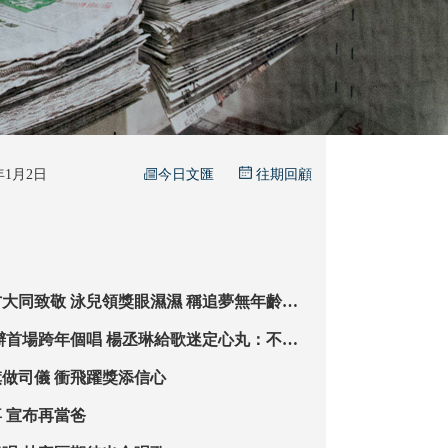
今日文匯
6年1月2日
往期回顧
眼濕濕 稱追夢無年齡限
唱 楊丞琳給歌迷定心丸：不退
做司儀 衝飛躍獎添信心
古巨基元旦報喜 宣布再當爸