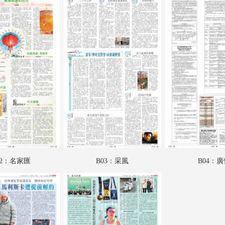
A18：副刊專題
A19：國際
A20：國際
B01：財經專題
B02：名家匯
B03：采風
B04：廣告
B05：娛樂
02：名家匯
B03：采風
B04：
B06：娛樂
B07：體育
B08：體育