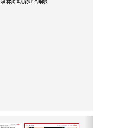
練歌遭兒子爭咪唱 林奕匡期待出合唱歌