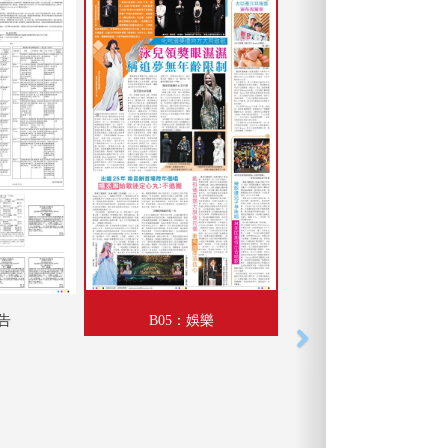
廣告
B05：娛樂