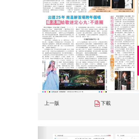
上一版
下載