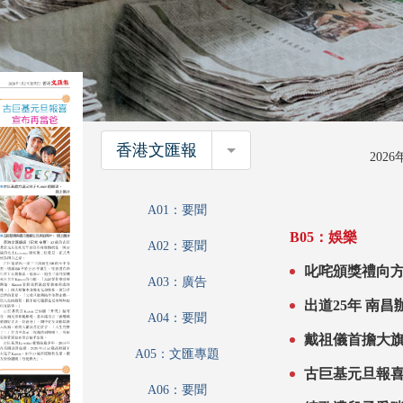
香港文匯報
香港文匯報
202
A01：要聞
B05：娛樂
A02：要聞
叱咤頒獎禮向方大同致敬 泳兒領獎
A03：廣告
制
出道25年 南昌辦首場跨年個
A04：要聞
圈
戴祖儀首擔大旗
A05：文匯專題
A06：要聞