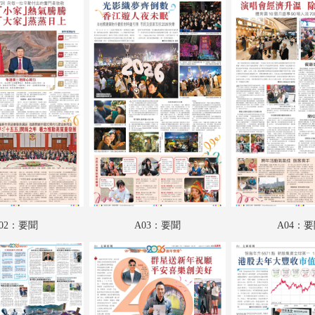
A19：內地
A20：財經
A21：副刊專題
A22：采風
A23：國際
A24：國際
B01：娛樂
B02：星光
02：要聞
A03：要聞
A04：
B03：體育
B04：體育
C01：文匯馬經