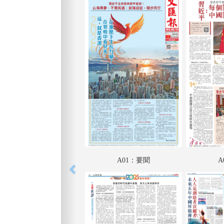
A01：要聞
A