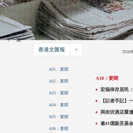
下一版
香港文匯報
香港文匯報
202
A01：要聞
A10：要聞
A02：要聞
宏福倖存居民：明天會更好 盼坎
A03：要聞
深信「家人最
【記者手記】
A04：要聞
A05：要聞
A06：要聞