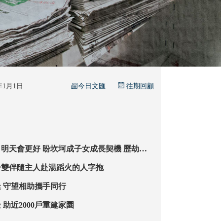
今日文匯
6年1月1日
往期回顧
坷成子女成長契機 歷劫後
重要」
一雙伴隨主人赴湯蹈火的人字拖
與街坊酒店重逢 守望相助攜手同行
逾41億賑災基金 助近2000戶重建家園