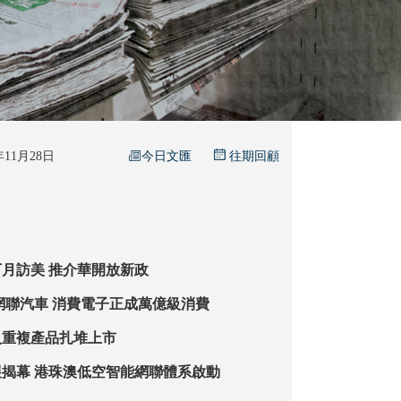
今日文匯
5年11月28日
往期回顧
中企應邀組團下月訪美 推介華開放新政
老年用品 智能網聯汽車 消費電子正成萬億級消費
人重複產品扎堆上市
亞洲通用航空展揭幕 港珠澳低空智能網聯體系啟動