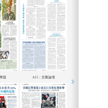
匯專題
A15：文匯論壇