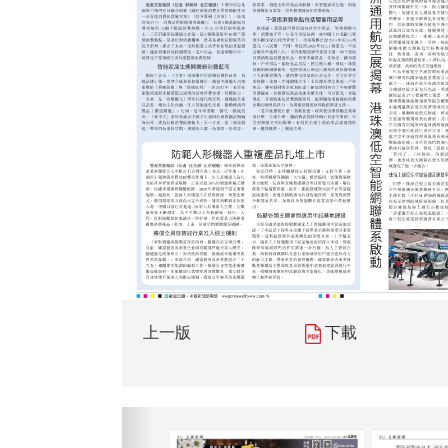
上一版
下載