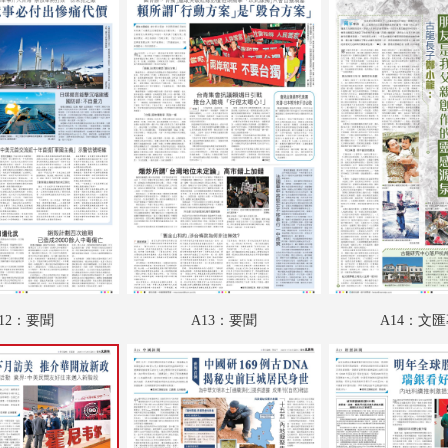
A18：內地
A19：財經
A20：國際
B01：特刊
B02：體育
B03：體育
B04：文匯園
B05：采風
12：要聞
A13：要聞
A14：文
B06：財經