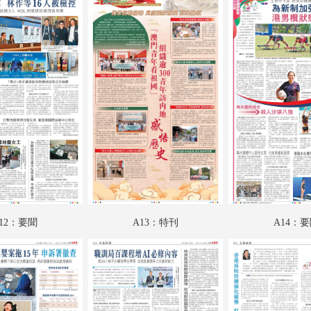
A18：港聞
A19：文匯論壇
A20：內地
A21：文江學海
A22：文化視野
A23：國際
A24：國際
B01：財經
12：要聞
A13：特刊
A14：
B02：星光
B03：人民政協
B04：人民政協