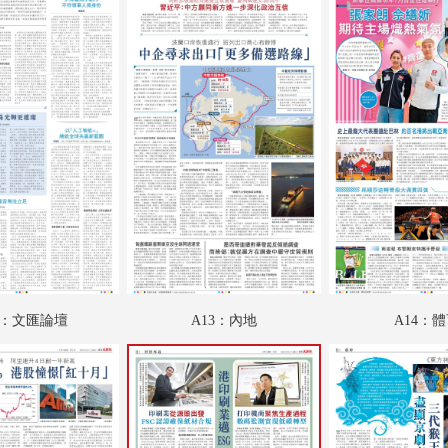
B02：財經專題
B03：藝粹
B04：愛漫遊
B05：名家匯
B06：文匯園
B07：娛樂
B08：娛樂
C01：文匯馬經
2：文匯論壇
A13：內地
A14：
C02：文匯馬經
C03：文匯馬經
C04：文匯馬經