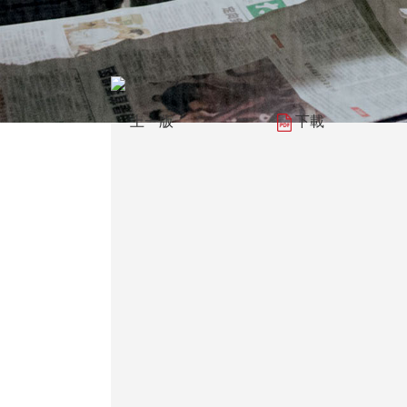
上一版
下載