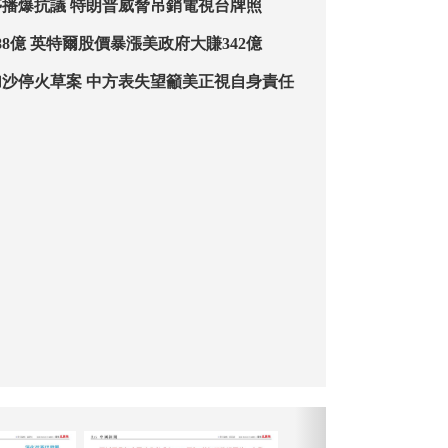
美名嘴節目被停播爆抗議 特朗普威脅吊銷電視台牌照
獲英偉達注資388億 英特爾股價暴漲美政府大賺342億
美否決安理會加沙停火草案 中方表失望籲美正視自身責任