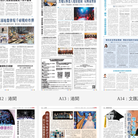
A18：人物
A19：國際專題
A20：國際
B01：財經
B02：愛漫遊
B03：文匯園
B04：娛樂
12：港聞
A13：港聞
A14：文