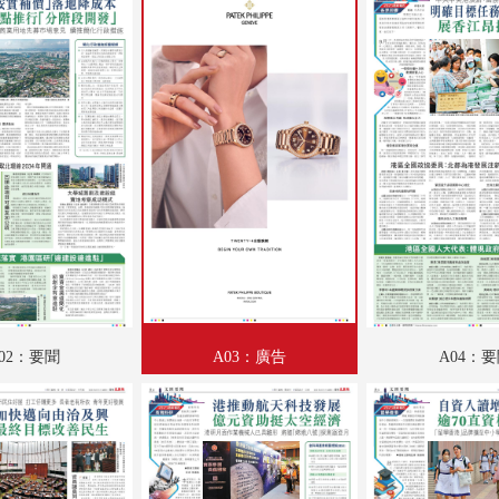
A18：要聞
A19：要聞
A20：要聞
A21：要聞
A22：要聞
A23：文匯論壇
A24：國際
B01：財經
02：要聞
A03：廣告
A04：
B02：文江學海
B03：采風
B04：體育