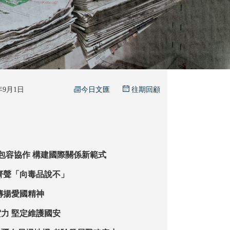
今日文匯
5年9月1日
往期回顧
包容協作 構建國際關係新範式
強區域合作 齊聲「向毒品說不」
記抗戰歷史 傳揚愛國精神
閱兵展現國防實力 堅定維護國安