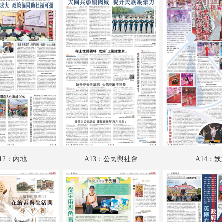
A18：讀書人
A19：國際專題
A20：國際
B01：財經
B02：投資理財
B03：采風
B04：娛樂
12：內地
A13：公民與社會
A14：