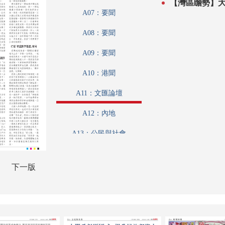
A07：要聞
A08：要聞
A09：要聞
A10：港聞
A11：文匯論壇
A12：內地
A13：公民與社會
A14：娛樂
下一版
A15：體育
A16：體育
A17：藝博