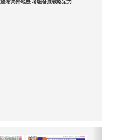
【灣區瞻勢】大疆布局掃地機 考驗發展戰略定力