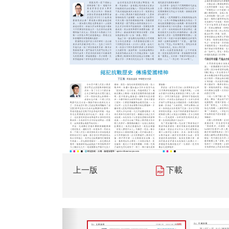
上一版
下載