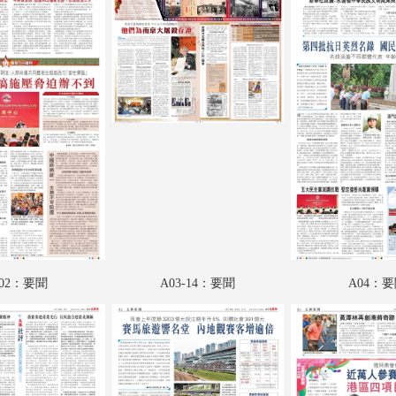
B03：廣告
B04：廣告
B05：廣告
B06：娛樂
B07：娛樂
B08：愛漫遊
B09：文匯園
B10：收藏
02：要聞
A03-14：要聞
A04：