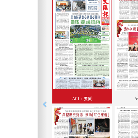
A01：要聞
A