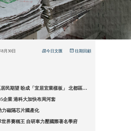
今日文匯
5年8月30日
往期回顧
居宜業樣板」 北都區就
業交通最受關注 倡「簡約」園區加速產業落地
校企聯動孵化205企業 港科大加快布局河套
破美企壟斷 助力磁隔芯片國產化
VTC太陽能車隊世界賽稱王 自研車力壓國際著名學府