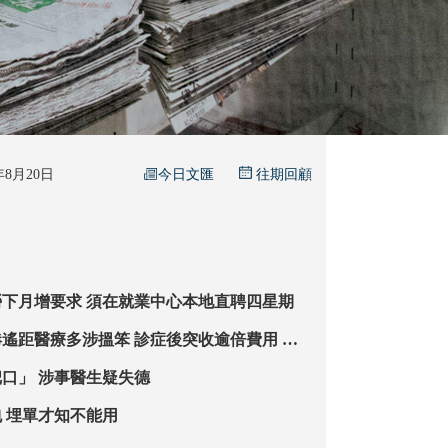
今日文匯
5年8月20日
往期回顧
飲食業輸入外勞下月增要求 須在就業中心本地直聘四星期
涉搵笨 診症後突收逾倍費用 消
委會揭呆等逾句鐘未見到醫生 本報記者實測遭放飛機
文字診症「得把口」 涉事醫生疑失德
醫保醫卡未必包 埋單才知不能用