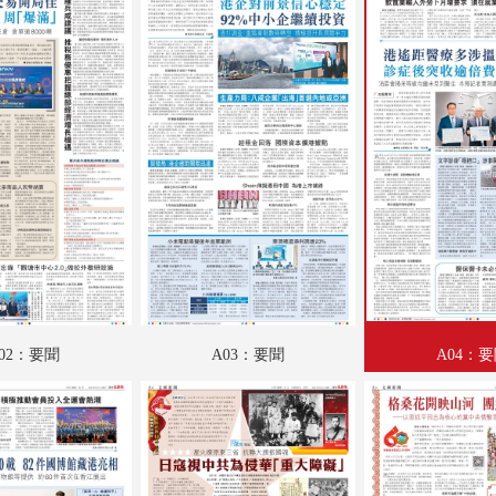
A18：IT新世代
A19：國際
A20：國際
B01：娛樂
B02：體育
B03：魅力衣妝
B04：采風
02：要聞
A03：要聞
A04：