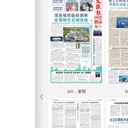
A01：要聞
A