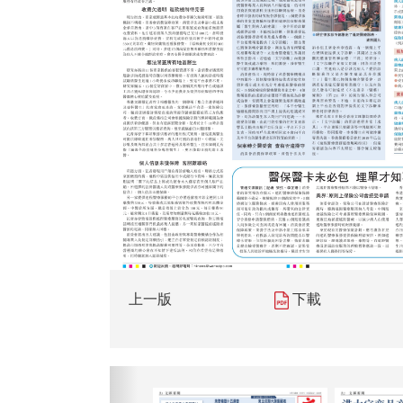
上一版
下載