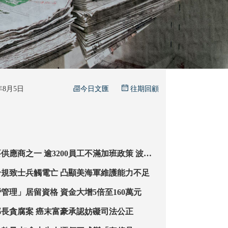
今日文匯
5年8月5日
往期回顧
00員工不滿加班政策 波音
工影響美關鍵軍備生產
核潛艇維修不合規致士兵觸電亡 凸顯美海軍維護能力不足
日擬收緊「經營管理」居留資格 資金大增5倍至160萬元
新加坡前交通部長貪腐案 癌末富豪承認妨礙司法公正