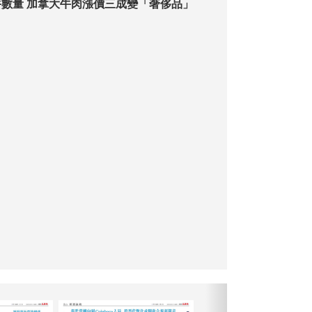
畜牧場大減養牛數量 加拿大牛肉漲價三成變「奢侈品」