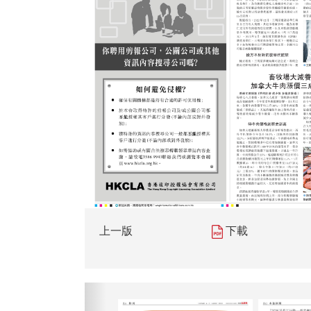
上一版
下載