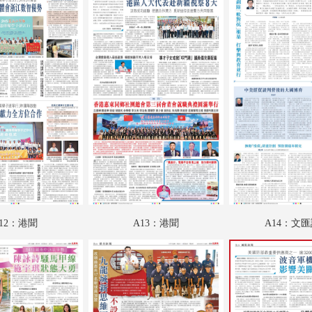
A18：體育
A19：國際
A20：國際
B01：財經
B02：廣告
B03：文匯園
B04：采風
12：港聞
A13：港聞
A14：文