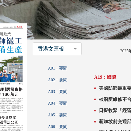
香港文匯報
香港文匯報
202
A01：要聞
A19：國際
A02：要聞
美國防部最重要供應商之一 逾32
A03：要聞
軍機機械師罷
A04：要聞
A05：要聞
A06：要聞