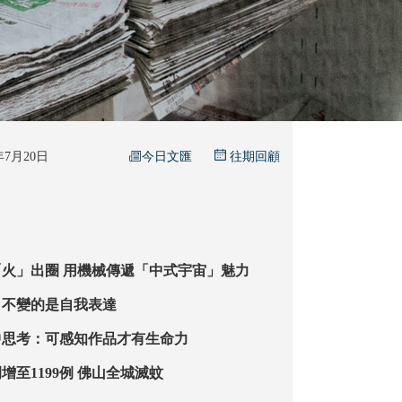
今日文匯
5年7月20日
往期回顧
美院畢業設計「火」出圈 用機械傳遞「中式宇宙」魅力
：不變的是自我表達
中思考：可感知作品才有生命力
基孔肯雅熱病例增至1199例 佛山全城滅蚊