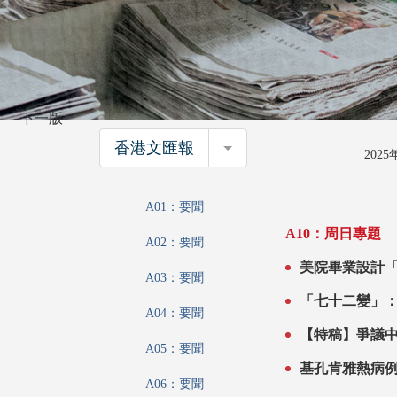
下一版
香港文匯報
香港文匯報
202
A01：要聞
A10：周日專題
A02：要聞
A03：要聞
「七十二變」
A04：要聞
【特稿】爭議
A05：要聞
A06：要聞