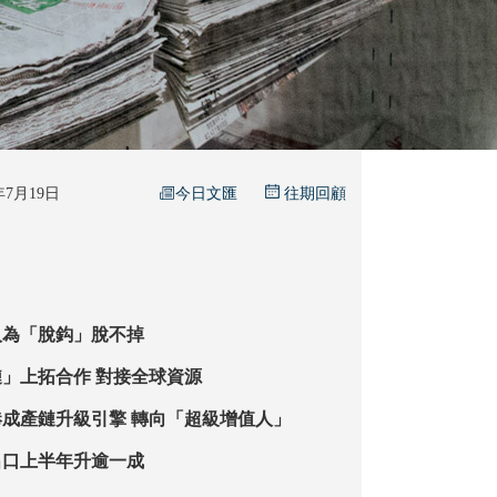
今日文匯
5年7月19日
往期回顧
人為「脫鈎」脫不掉
香港商界望「鏈」上拓合作 對接全球資源
【文匯觀察】港成產鏈升級引擎 轉向「超級增值人」
出口上半年升逾一成