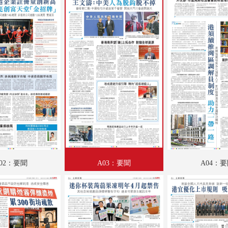
B02：藝粹
B03：愛漫遊
B04：文匯園
B05：娛樂
B06：娛樂
B07：體育
B08：體育
02：要聞
A03：要聞
A04：