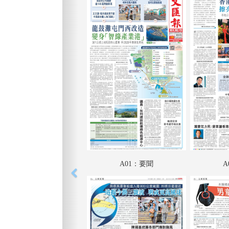
A01：要聞
A