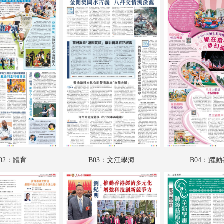
A18：內地
A19：國際
A20：國際
B01：娛樂
B02：體育
B03：文江學海
B04：躍動都市
B05：人民政協
02：體育
B03：文江學海
B04：躍
B06：人民政協
B07：人民政協
B08：人民政協