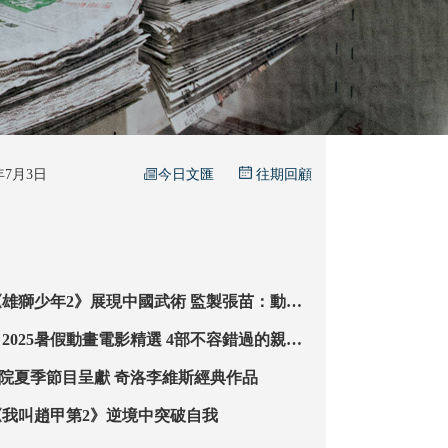
今日文匯
5年7月3日
往期回顧
少年2》展現中國武術 監製張苗：動漫
幻亦如真」
暑假動畫電影精選 4部不容錯過的親子
【視 點】M+戲院夏季節目呈獻 奇洛李維斯經典作品
我叫趙甲第2》逆境中突破自我