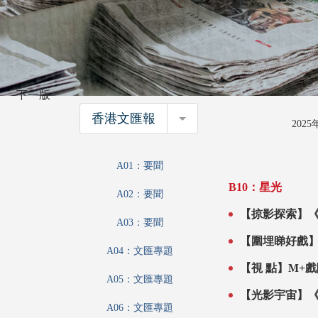
下一版
香港文匯報
香港文匯報
202
A01：要聞
B10：星光
A02：要聞
【掠影探索】《雄獅
A03：要聞
在於「如夢如
【圍埋睇好戲】2025
A04：文匯專題
佳作
A05：文匯專題
【光影宇宙】《
A06：文匯專題