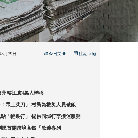
今日文匯
5年6月29日
往期回顧
輪洪峰過境 貴州榕江逾4萬人轉移
【特稿】「集合！帶上菜刀」 村民為救災人員做飯
廣州南等車站試點「輕裝行」 提供同城行李搬運服務
香港直達潮汕 灣區首開跨境高鐵「歌迷專列」