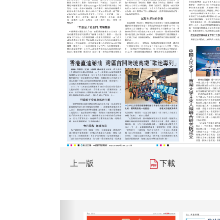
上一版
下載