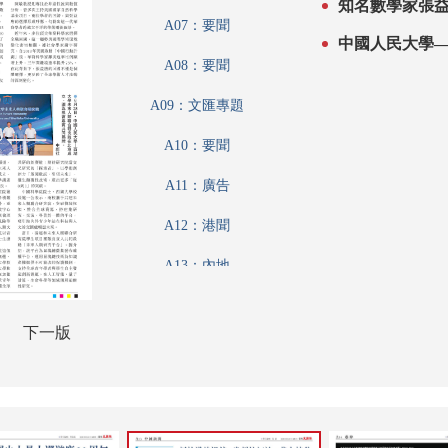
知名數學家張
A07：要聞
中國人民大學
A08：要聞
A09：文匯專題
A10：要聞
A11：廣告
A12：港聞
A13：內地
A14：藝粹
下一版
A15：收藏
A16：戲曲
A17：娛樂