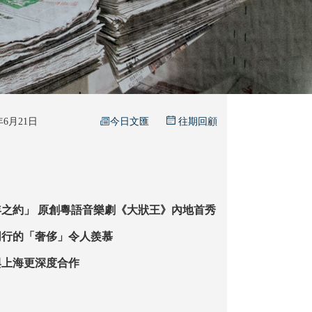
今日文匯
5年6月21日
往期回顧
滬港文化「八年之約」 原創粵語音樂劇《大狀王》內地首秀
同行的「奢侈」令人羨慕
與上海更深度合作