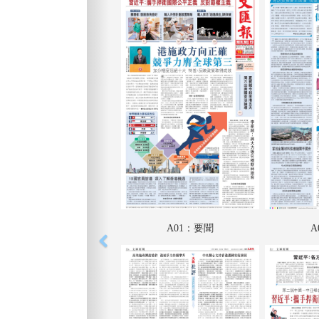
A01：要聞
A