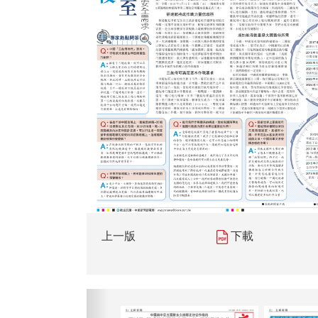
上一版
下載