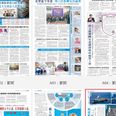
A18：副刊專題
A19：國際
A20：國際
B01：特刊
B02：財經
B03：財經
B04：投資理財
B05：躍動都市
02：要聞
A03：要聞
A04：
B06：采風
B07：娛樂
B08：體育