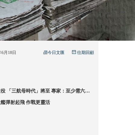
今日文匯
5年6月18日
往期回顧
至少需六艘
維護國家主權安全需求
【話你知】福建艦彈射起飛 作戰更靈活