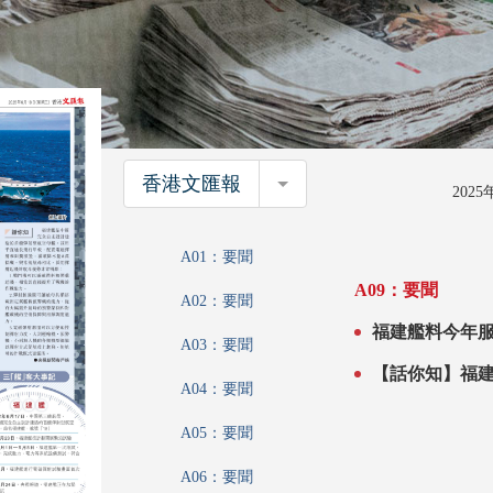
香港文匯報
香港文匯報
202
A01：要聞
A09：要聞
A02：要聞
福建艦料今年服役 「三航母時代」將至 專家：
A03：要聞
航母才能滿足
A04：要聞
A05：要聞
A06：要聞