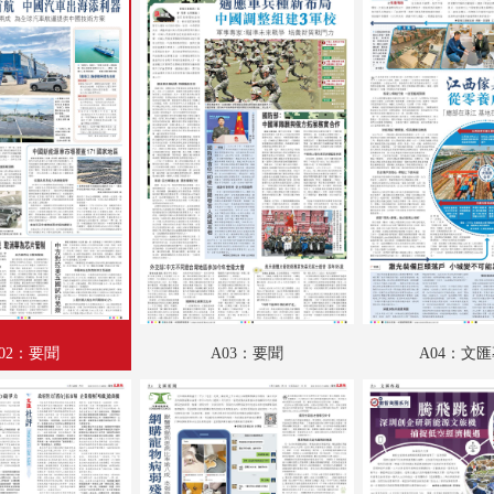
A18：人物
A19：名家匯
A20：國際
B01：財經
B02：財經
B03：投資理財
B04：采風
B05：娛樂
02：要聞
A03：要聞
A04：文
B06：娛樂
B07：體育
B08：體育