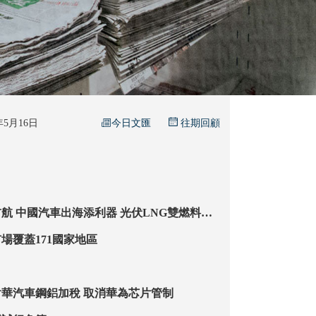
今日文匯
5年5月16日
往期回顧
G雙燃料節
為全球汽車航運提供中國技術方案
場覆蓋171國家地區
中方促美停止對華汽車鋼鋁加稅 取消華為芯片管制