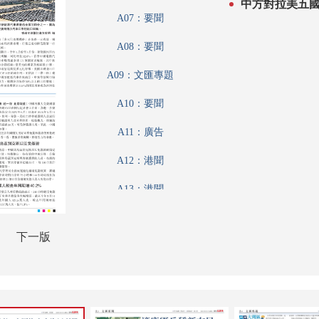
中方對拉美五
A07：要聞
A08：要聞
A09：文匯專題
A10：要聞
A11：廣告
A12：港聞
A13：港聞
A14：文匯論壇
下一版
A15：財經論壇
A16：內地
A17：文教薈萃