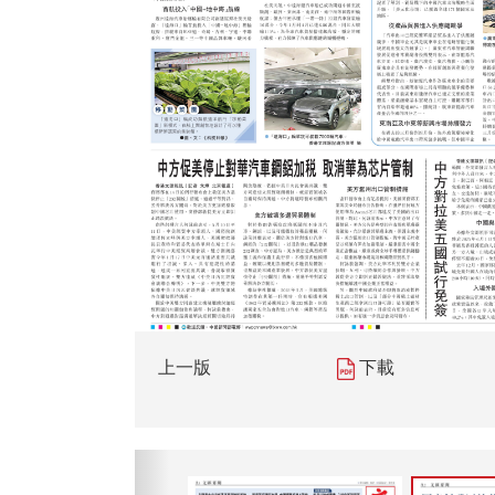
上一版
下載