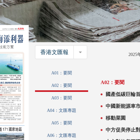
香港文匯報
香港文匯報
202
A01：要聞
A02：要聞
A02：要聞
國產低碳巨輪首航 中國汽車出海添利器 光伏LN
A03：要聞
能兩成 
中國新能源車市
A04：文匯專題
移動菜園
A05：要聞
A06：文匯專題