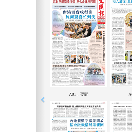
A01：要聞
A