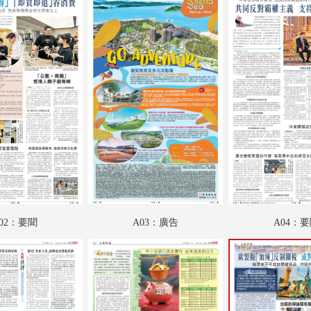
B02：魅力衣妝
B03：文匯園
B04：投資理財
B05：文匯馬經
B06：文匯馬經
02：要聞
A03：廣告
A04：