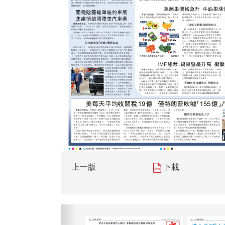
上一版
下載