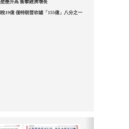
IMF總裁：貿易壁壘升高 衝擊經濟增長
美每天平均收關稅19億 僅特朗普吹噓「155億」八分之一