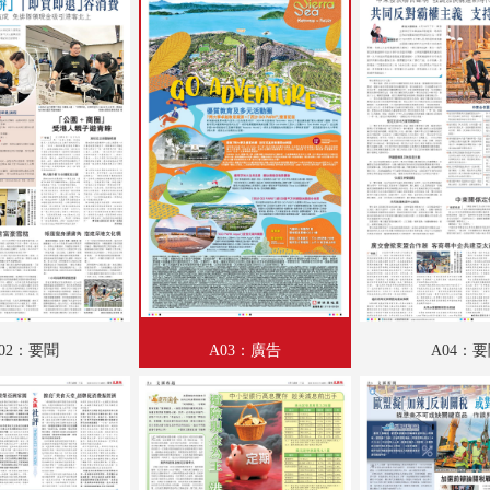
B02：魅力衣妝
B03：文匯園
B04：投資理財
B05：文匯馬經
B06：文匯馬經
02：要聞
A03：廣告
A04：