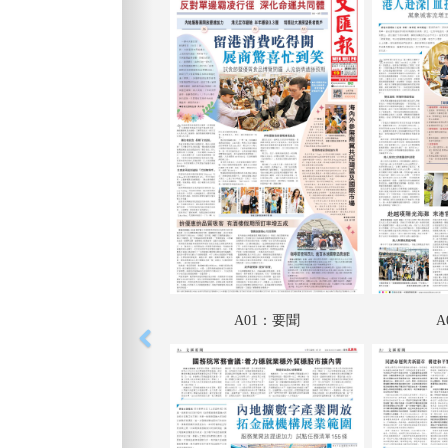
A01：要聞
A