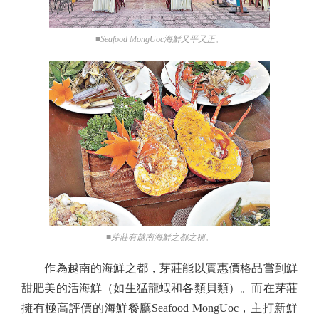
■Seafood MongUoc海鮮又平又正。
■芽莊有越南海鮮之都之稱。
作為越南的海鮮之都，芽莊能以實惠價格品嘗到鮮
甜肥美的活海鮮（如生猛龍蝦和各類貝類）。而在芽莊
擁有極高評價的海鮮餐廳Seafood MongUoc，主打新鮮