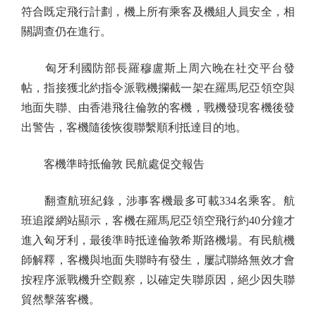
符合既定飛行計劃，機上所有乘客及機組人員安全，相
關調查仍在進行。
匈牙利國防部長羅穆盧斯上周六晚在社交平台發
帖，指接獲北約指令派戰機攔截一架在羅馬尼亞領空與
地面失聯、由香港飛往倫敦的客機，戰機發現客機後發
出警告，客機隨後恢復聯繫順利抵達目的地。
客機準時抵倫敦 民航處促交報告
翻查航班紀錄，涉事客機最多可載334名乘客。航
班追蹤網站顯示，客機在羅馬尼亞領空飛行約40分鐘才
進入匈牙利，最後準時抵達倫敦希斯路機場。有民航機
師解釋，客機與地面失聯時有發生，屢試聯絡無效才會
按程序派戰機升空觀察，以確定失聯原因，絕少因失聯
貿然擊落客機。