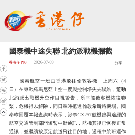
國泰機中途失聯 北約派戰機攔截
2026-07-09
香港仔 P03
分享
國泰航空一班由香港飛往倫敦客機，上周六（4
日）在東歐羅馬尼亞上空一度與控制塔失去聯絡，驚動
北約派出戰機升空作目視警告，所幸隨後客機恢復聯
繫，危機得以解除，同日準時抵達倫敦希斯路機場。國
泰昨回覆本報查詢時表示，涉事CX257航機曾與途經的
航空交通管制部門短暫中斷通訊，航機其後已恢復正常
通訊，並繼續按原定航道飛往目的地，過程中航班運作