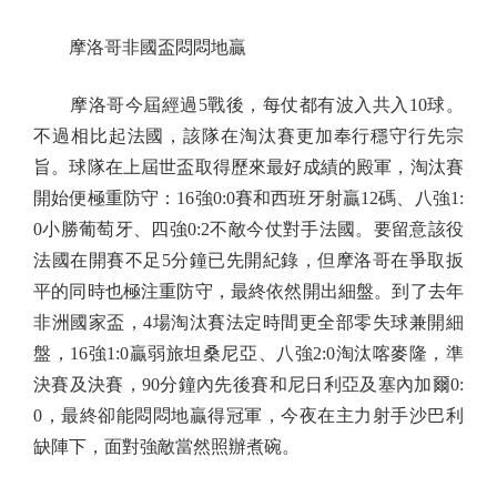
摩洛哥非國盃悶悶地贏
摩洛哥今屆經過5戰後，每仗都有波入共入10球。
不過相比起法國，該隊在淘汰賽更加奉行穩守行先宗
旨。球隊在上屆世盃取得歷來最好成績的殿軍，淘汰賽
開始便極重防守：16強0:0賽和西班牙射贏12碼、八強1:
0小勝葡萄牙、四強0:2不敵今仗對手法國。要留意該役
法國在開賽不足5分鐘已先開紀錄，但摩洛哥在爭取扳
平的同時也極注重防守，最終依然開出細盤。到了去年
非洲國家盃，4場淘汰賽法定時間更全部零失球兼開細
盤，16強1:0贏弱旅坦桑尼亞、八強2:0淘汰喀麥隆，準
決賽及決賽，90分鐘內先後賽和尼日利亞及塞內加爾0:
0，最終卻能悶悶地贏得冠軍，今夜在主力射手沙巴利
缺陣下，面對強敵當然照辦煮碗。