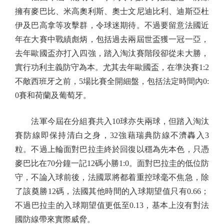
擁有麥巴比、米高奧利斯、奧士文尼迪比利、迪斯亞杜
伊及巴高拿等攻擊群，令球迷期待。不過要留意法國近
年在大賽中戰績彪炳，包括過去兩屆世盃獲一冠一亞，
去年歐國盃亦打入四強，踏入淘汰賽階段卻從未大勝，
實行功利主義防守為本。尤其去年歐國盃，在準決賽1:2
不敵西班牙之前，5場比賽全開細盤，包括法定時間內0:
0賽和荷蘭及葡萄牙。
法軍今屆在分組賽共入10球亦失兩球，但踏入淘汰
賽防線即保持清白之身，32強藉瑞典防線不濟轟入3
粒。不過上輪面對巴拉圭終於回復以穩為先本色，只憑
麥巴比在70分鐘一記12碼小勝1:0。面對巴拉圭的低位防
守，不論入球前後，法國眾將都着重控球毫不焦急，除
了該奠勝12碼，法國其他時間的入球期望值只有0.66；
不過巴拉圭的入球期望值更低至0.13，基本上沒有對法
國防線帶來實際威脅。