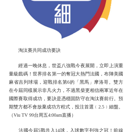
淘汰賽共同成功要訣
經過一晚休息，世盃八強戰今夜展開，立即上演重
量級戲碼！世界排名第一的奪冠大熱門法國，布陣美國
麻省吉列球場，迎戰排名第6的「黑馬」摩洛哥。雙方
在今屆同樣展示非凡火力，不過黑柴更相信兩軍近年在
國際賽取得成功，要訣是憑穩固防守在淘汰賽前行。預
期雙方都不會放棄成功方程式，投注首選﹝2.5﹞細盤。
（Viu TV 99台周五4:00am直播）
法國今屆5戰共入14球，入球數字列強之冠！前線