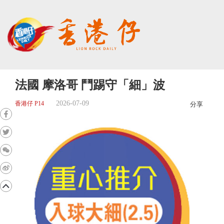
法國 摩洛哥 鬥踢守「細」波
2026-07-09
香港仔 P14
分享