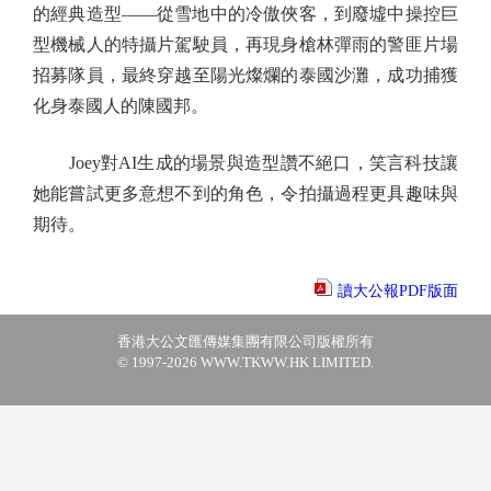
的經典造型——從雪地中的冷傲俠客，到廢墟中操控巨
型機械人的特攝片駕駛員，再現身槍林彈雨的警匪片場
招募隊員，最終穿越至陽光燦爛的泰國沙灘，成功捕獲
化身泰國人的陳國邦。
Joey對AI生成的場景與造型讚不絕口，笑言科技讓
她能嘗試更多意想不到的角色，令拍攝過程更具趣味與
期待。
讀大公報PDF版面
香港大公文匯傳媒集團有限公司版權所有
© 1997-2026 WWW.TKWW.HK LIMITED.