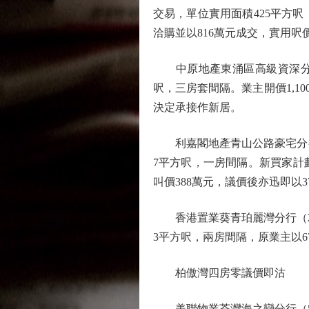
交易，單位實用面積425平方
洽購並以816萬元成交，實用呎價
中原地產東涌區高級資深分區
呎，三房套間隔。業主開價1,1
決定承接作新居。
利嘉閣地產青山公路豪宅分行高
7平方呎，一房間隔。新買家計
叫價388萬元，議價後亦迅即以37
香港置業葵青珀麗灣分行（2）
3平方呎，兩房間隔，原業主以67
柏傲灣四房零議價即沽
美聯物業荃灣海之戀分行（5）