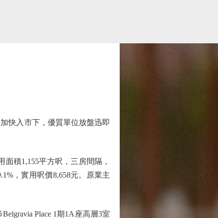
加快入市下，優質單位放盤迅即
積1,155平方呎，三房間隔，
1%，實用呎價8,658元。原業主
a Place 1期1A座高層3室