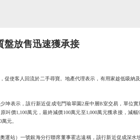
質盤放售迅速獲承接
促使客人回流於二手尋寶。地產代理表示，有用家趁低吸納及
坤表示，該行新近促成屯門瑜翠園2座中層B室交易，單位實用面
價1,100萬元，最終減價100萬元至1,000萬元獲承接，減幅9.
0萬元。
一號銀海分行聯席董事霍志遠稱，該行新近促成深水埗Belgravi