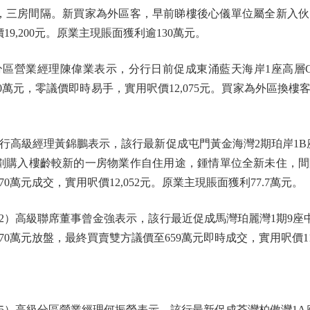
呎，三房間隔。新買家為外區客，早前睇樓後心儀單位屬全新入
19,200元。原業主現賬面獲利逾130萬元。
營業經理陳偉業表示，分行日前促成東涌藍天海岸1座高層C室
00萬元，零議價即時易手，實用呎價12,075元。買家為外區換
級經理黃錦鵬表示，該行最新促成屯門黃金海灣2期珀岸1B座
劃購入樓齡較新的一房物業作自住用途，鍾情單位全新未住，
0萬元成交，實用呎價12,052元。原業主現賬面獲利77.7萬元。
高級聯席董事曾金強表示，該行最近促成馬灣珀麗灣1期9座中
0萬元放盤，最終買賣雙方議價至659萬元即時成交，實用呎價11,
高級分區營業經理何振榮表示，該行最新促成荃灣柏傲灣1A座