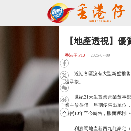
【地產透視】優
香港仔 P10
2026-07-09
近期各區沒有大型新盤推售，
獲承接。
世紀21天生置業營業董事鄭少
業主放盤僅一星期便售出單位，原叫
持貨10年至今轉售，賬面獲利17
利嘉閣地產新西九龍豪宅（奧運站）