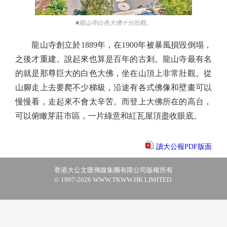
■龍山寺白色大佛十分壯觀。
龍山寺創立於1889年，在1900年被暴風損毀倒塌，
之後才重建。說起來也算是百年的古剎。龍山寺最有名
的就是那尊巨大的白色大佛，坐在山頂上非常壯觀。從
山腳走上去要爬不少梯級，沿途有各式佛像和壁畫可以
慢慢看，走起來不會太辛苦。而登上大佛所在的高台，
可以俯瞰芽莊市區，一片綠意和紅瓦屋頂盡收眼底。
讀大公報PDF版面
香港大公文匯傳媒集團有限公司版權所有
© 1997-2026 WWW.TKWW.HK LIMITED.