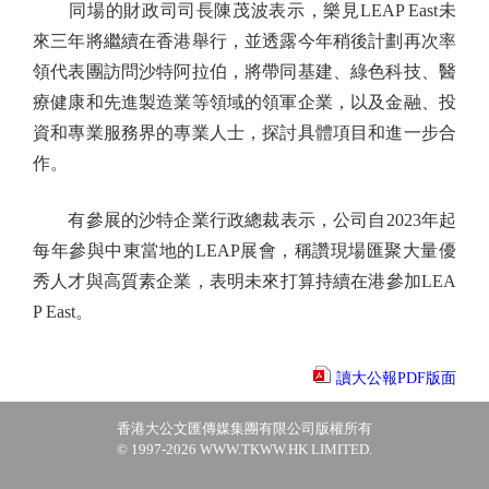
同場的財政司司長陳茂波表示，樂見LEAP East未
來三年將繼續在香港舉行，並透露今年稍後計劃再次率
領代表團訪問沙特阿拉伯，將帶同基建、綠色科技、醫
療健康和先進製造業等領域的領軍企業，以及金融、投
資和專業服務界的專業人士，探討具體項目和進一步合
作。
有參展的沙特企業行政總裁表示，公司自2023年起
每年參與中東當地的LEAP展會，稱讚現場匯聚大量優
秀人才與高質素企業，表明未來打算持續在港參加LEA
P East。
讀大公報PDF版面
香港大公文匯傳媒集團有限公司版權所有
© 1997-2026 WWW.TKWW.HK LIMITED.