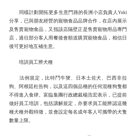
同樣計劃開拓更多生意門路的長洲小店負責人Yuki
分享，已與朋友經營的寵物食品品牌合作，在店內展示
及售賣寵物食品，又指該店隔壁正是售賣寵物用品專門
店，過往部分客人用餐後會順道購買寵物食品，相信日
後可更好地互補生意。
培訓員工辨犬種
法例規定，比特鬥牛㹴、日本土佐犬、巴西非拉
狗、阿根廷杜告狗，以及這四個品種的任何混種狗隻都
不得進入食肆。富臨集團行政總裁楊浩宏表示，已提前
做好員工培訓，包括講解規定，亦要求員工能辨認這幾
種犬種外觀特徵，並會設定每名成年客人可攜帶的犬隻
數量上限。