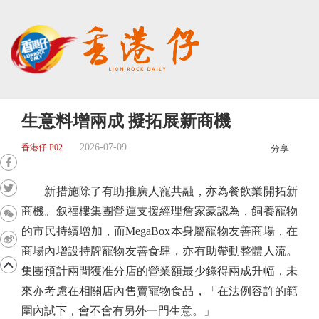
生意料增兩成 擬拓展新商機
2026-07-09
香港仔 P02
分享
新措施除了有助推廣人寵共融，亦為餐飲業開拓新
商機。叙福樓集團營運支援經理詹家豪認為，飼養寵物
的市民持續增加，而MegaBox本身屬寵物友善商場，在
商場內增設持牌寵物友善食肆，亦有助帶動整體人流。
集團預計兩間獲准分店的營業額最少錄得兩成升幅，未
來亦考慮在相關店內售賣寵物食品，「在法例容許的範
圍內試下，會不會有另外一門生意。」