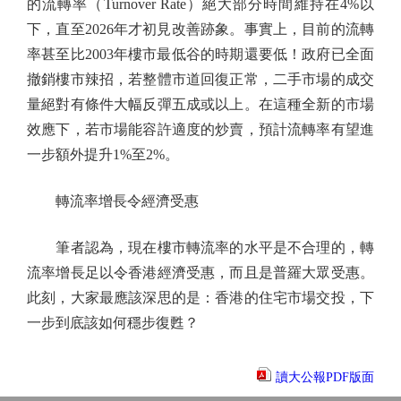
的流轉率（Turnover Rate）絕大部分時間維持在4%以
下，直至2026年才初見改善跡象。事實上，目前的流轉
率甚至比2003年樓市最低谷的時期還要低！政府已全面
撤銷樓市辣招，若整體市道回復正常，二手市場的成交
量絕對有條件大幅反彈五成或以上。在這種全新的市場
效應下，若市場能容許適度的炒賣，預計流轉率有望進
一步額外提升1%至2%。
轉流率增長令經濟受惠
筆者認為，現在樓市轉流率的水平是不合理的，轉
流率增長足以令香港經濟受惠，而且是普羅大眾受惠。
此刻，大家最應該深思的是：香港的住宅市場交投，下
一步到底該如何穩步復甦？
讀大公報PDF版面