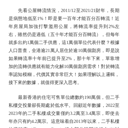
先看公屋轉流情況，2011/12至2021/21財年，長期
是病態地低至1%！即是要一百年才能百分百轉流！近
年房屋局加強打擊濫用公屋，將轉流率提升到2%左
右，雖然仍是過低（五十年才能百分百轉流），但每年
就多出約1萬個二手供應，這1萬個單位代表什麼？根據
人口普查，全港逾21萬人居住於逾10萬個劏房，即是說
如果轉流率十年前已提升至2%，那十年下來，單靠增
加的流轉供應就有能力化解10萬個劏房需求！對於轉流
率認知模糊，代價其實非常巨大！如果理解以上邏輯，
接下來的數據，就值得更深入思考。
最新香港的住宅可售單位總數約190萬個，但二手
私樓交投量卻長期處於低水平。回顧近年數據，2022至
2023年的二手私樓成交量僅約3.2萬至3.4萬宗，即使去
年亦只有約4.2萬宗。這意味着自2013年以來，二手私樓