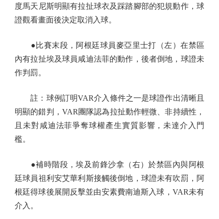
度馬天尼斯明顯有拉扯球衣及踩踏腳部的犯規動作，球
證觀看畫面後決定取消入球。
●比賽末段，阿根廷球員麥亞里士打（左）在禁區
內有拉扯埃及球員咸迪法菲的動作，後者倒地，球證未
作判罰。
註：球例訂明VAR介入條件之一是球證作出清晰且
明顯的錯判，VAR團隊認為拉扯動作輕微、非持續性，
且未對咸迪法菲爭奪球權產生實質影響，未達介入門
檻。
●補時階段，埃及前鋒沙拿（右）於禁區內與阿根
廷球員祖利安艾華利斯接觸後倒地，球證未有吹罰，阿
根廷得球後展開反擊並由安素費南迪斯入球，VAR未有
介入。