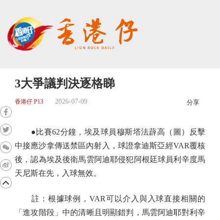
3大爭議判決逐格睇
2026-07-09
香港仔 P13
分享
●比賽62分鐘，埃及球員穆斯塔法薜高（圖）反擊
中接應沙拿傳送禁區內射入，球證拿迪斯亞經VAR覆核
後，認為埃及後衛馬雲阿迪耶侵犯阿根廷球員利辛度馬
天尼斯在先，入球無效。
註：根據球例，VAR可以介入與入球直接相關的
「進攻階段」中的清晰且明顯錯判，馬雲阿迪耶對利辛