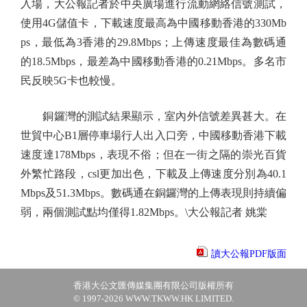
入場，大公報記者於中央廣場進行流動網絡信號測試，
使用4G儲值卡，下載速度最高為中國移動香港的330Mb
ps，最低為3香港的29.8Mbps；上傳速度最佳為數碼通
的18.5Mbps，最差為中國移動香港的0.21Mbps。多名市
民反映5G卡也較慢。
銅鑼灣的測試結果顯示，室內外信號差異甚大。在
世貿中心B1層停車場行人出入口旁，中國移動香港下載
速度達178Mbps，表現不俗；但在一街之隔的崇光百貨
外繁忙路段，csl更加出色，下載及上傳速度分別為40.1
Mbps及51.3Mbps。數碼通在銅鑼灣的上傳表現則持續偏
弱，兩個測試點均僅得1.82Mbps。\大公報記者 姚棠
讀大公報PDF版面
香港大公文匯傳媒集團有限公司版權所有
© 1997-2026 WWW.TKWW.HK LIMITED.