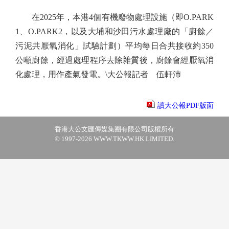
在2025年，本港4個有機廢物處理設施（即O.PARK
1、O.PARK2，以及大埔和沙田污水處理廠的「廚餘／
污泥共厭氧消化」試驗計劃）平均每日合共接收約350
公噸廚餘，經過處理程序去除雜質後，廚餘會經厭氧消
化處理，用作產氣發電。\大公報記者 伍軒沛
讀大公報PDF版面
香港大公文匯傳媒集團有限公司版權所有
© 1997-2026 WWW.TKWW.HK LIMITED.