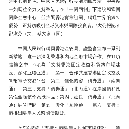
幣中心的角色。中國人民銀行行長潘功勝表示，中央將
一如既往全力支持香港，在「一國兩制」下建設和鞏固
國際金融中心，並強調香港背靠祖國、聯通世界的獨特
優勢，正持續吸引全球資本與國際投資者。\大公報記者
邵淑芬（文） 蔡文豪（圖）
中國人民銀行聯同香港金管局、證監會宣布一系列
新措施，進一步深化香港和內地金融市場合作。在11項
措施之中，6項為「支持香港固定收益和貨幣市場建
設、深化互聯互通」，第一，合作共建香港固定收益及
貨幣電子交易平台；第二，優化擴容「債券通」（南向
通）；第三，支持「債券通」（北向通）在岸國債和政
策性金融債作為抵押品；第四，延長「債券通」（北向
通）結算時間；第五，優化「互換通」；第六，支持香
港推出離岸人民幣國債期貨。
另5項措施「支持香港離岸人民幣市場建設」，第