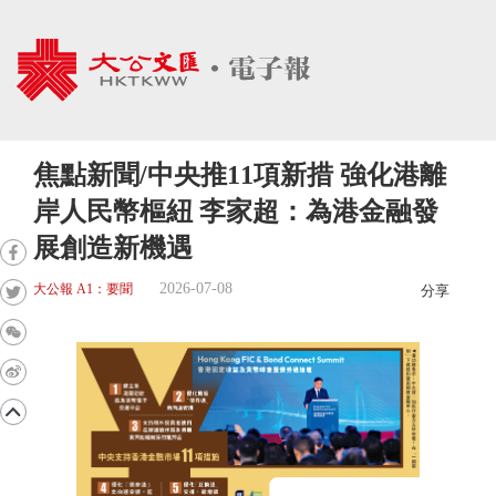
焦點新聞/中央推11項新措 強化港離
岸人民幣樞紐 李家超：為港金融發
展創造新機遇
2026-07-08
大公報 A1：要聞
分享